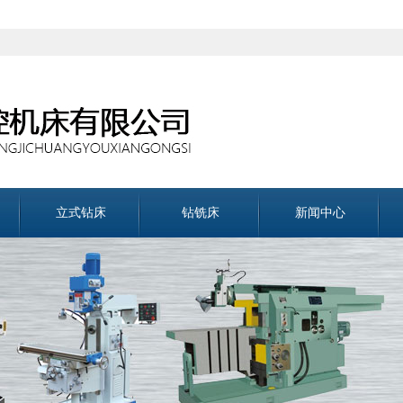
立式钻床
钻铣床
新闻中心