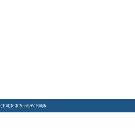
(中国)股
联系pp电子(中国)股
官网
份公司官网