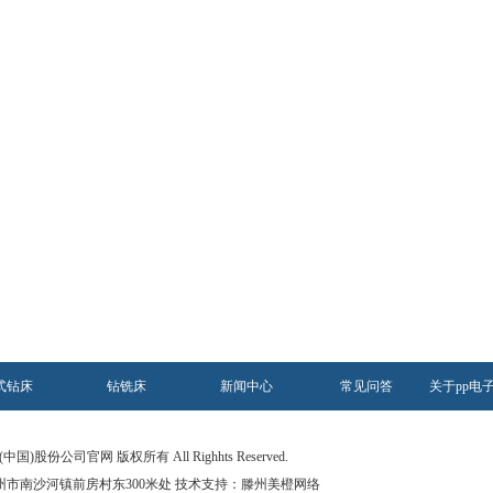
式钻床
钻铣床
新闻中心
常见问答
关于pp电子
份公司
电子(中国)股份公司官网 版权所有 All Righhts Reserved.
市南沙河镇前房村东300米处 技术支持：滕州美橙网络