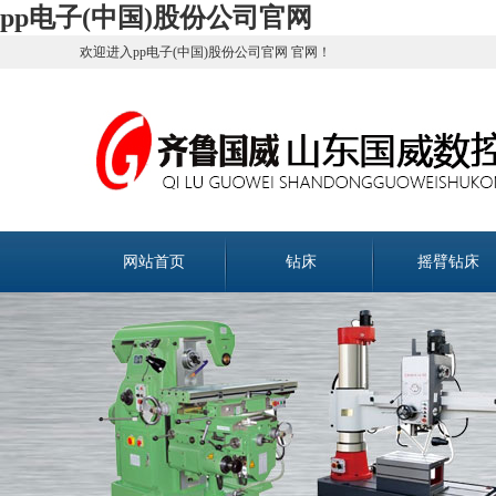
pp电子(中国)股份公司官网
欢迎进入pp电子(中国)股份公司官网 官网！
网站首页
钻床
摇臂钻床